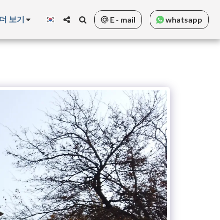
더 보기
E - mail
whatsapp