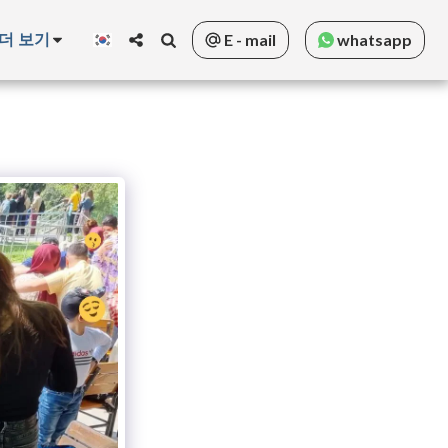
더 보기
E - mail
whatsapp